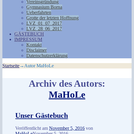
Vereinsgründung
Gymnasium Borna
Ueberfahrten
Grotte der letzten Hoffnung
LVZ_01_07_2017
LVZ_28_06_2017
GÄSTEBUCH
IMPRESSUM
Kontakt
Disclaimer
Datenschutzerklärung
Startseite
→Autor
MaHoLe
Archiv des Autors:
MaHoLe
Unser Gästebuch
Veröffentlicht am
November 5, 2016
von
MaHoLe
November 5, 2016